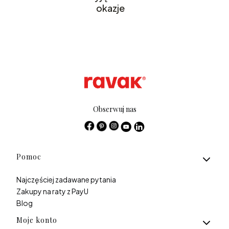
okazje
Obserwuj nas
Linki w stopce
Pomoc
Najczęściej zadawane pytania
Zakupy na raty z PayU
Blog
Moje konto