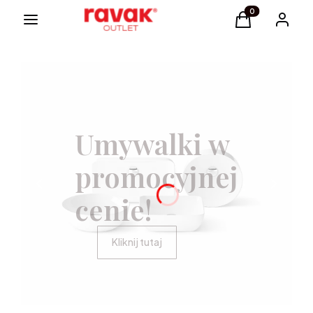
Menu
Produkty w kosz
Koszyk
Zaloguj s
Umywalki w
promocyjnej
cenie!
Kliknij tutaj