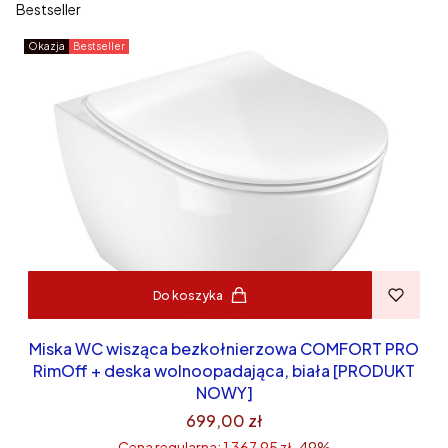
Bestseller
Okazja
Bestseller
Do koszyka
Miska WC wisząca bezkołnierzowa COMFORT PRO
RimOff + deska wolnoopadająca, biała [PRODUKT
NOWY]
699,00 zł
Cena regularna:
1 367,95 zł
-49%