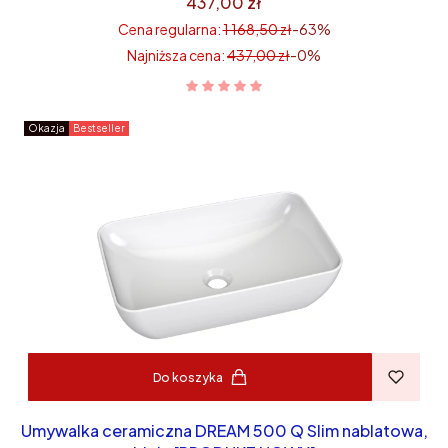
437,00 zł
Cena regularna:
1 168,50 zł
-63%
Najniższa cena:
437,00 zł
-0%
Okazja
Bestseller
Do koszyka
Umywalka ceramiczna DREAM 500 Q Slim nablatowa,