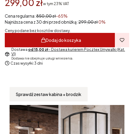
299,00 zł
w tym 23% VAT
w tym
23%
VAT
Cena regularna:
850,00 zł
-65%
Najniższa cena z 30 dni przed obniżką:
299,00 zł
0%
Ceny podane bez kosztów dostawy.
Dodaj do koszyka
Dostawa
od 15,00 zł
- Dostawa kurierem Pocztex Umywalki (Kat.
VI)
Dostawa nie obejmuje usługi wniesienia.
Czas wysyłki:
3 dni
Sprawdź zestaw kabina + brodzik