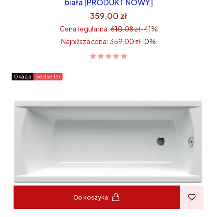
biała [PRODUKT NOWY]
359,00 zł
Cena regularna:
610,08 zł
-41%
Najniższa cena:
359,00 zł
-0%
Okazja
Bestseller
Do koszyka