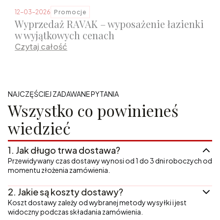
12-03-2026
Promocje
Wyprzedaż RAVAK – wyposażenie łazienki
w wyjątkowych cenach
Czytaj całość
NAJCZĘŚCIEJ ZADAWANE PYTANIA
Wszystko co powinieneś
wiedzieć
1.
Jak długo trwa dostawa?
Przewidywany czas dostawy wynosi od 1 do 3 dni roboczych od
momentu złożenia zamówienia.
2.
Jakie są koszty dostawy?
Koszt dostawy zależy od wybranej metody wysyłki i jest
widoczny podczas składania zamówienia.