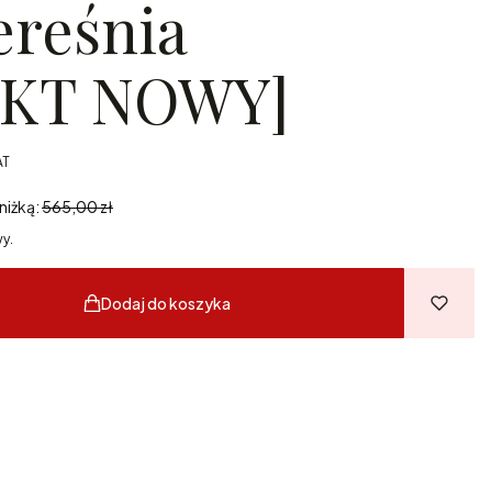
ereśnia
KT NOWY]
AT
AT
niżką:
565,00 zł
y.
Dodaj do koszyka