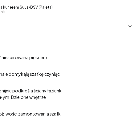
a kurierem Suus/DSV (Paleta)
nia.
. Zainspirowana pięknem
nale domykają szafkę czyniąc
jnie podkreśla ściany łazienki
iałym. Dzielone wnętrze
możliwości zamontowania szafki