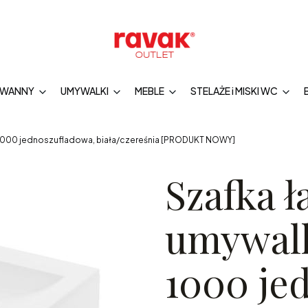
WANNY
UMYWALKI
MEBLE
STELAŻE i MISKI WC
1000 jednoszufladowa, biała/czereśnia [PRODUKT NOWY]
Szafka 
umywal
1000 je