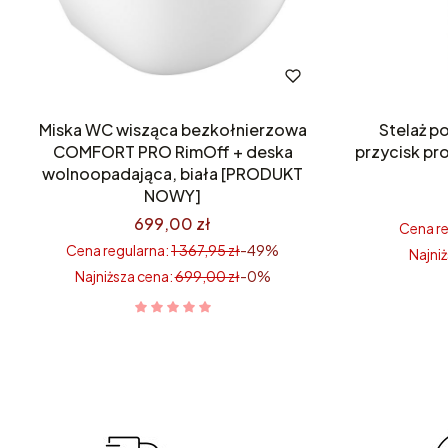
Miska WC wisząca bezkołnierzowa
Stelaż 
COMFORT PRO RimOff + deska
przycisk p
wolnoopadająca, biała [PRODUKT
NOWY]
699,00 zł
Cena re
Cena regularna:
1 367,95 zł
-49%
Najniż
Najniższa cena:
699,00 zł
-0%