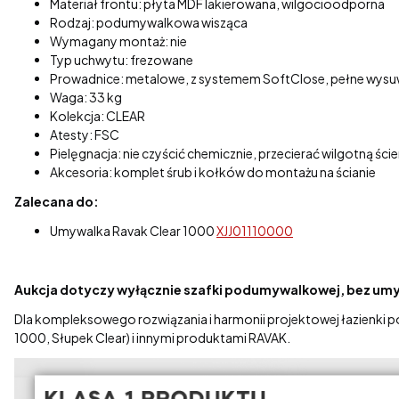
Materiał frontu: płyta MDF lakierowana, wilgocioodporna
Rodzaj: podumywalkowa wisząca
Wymagany montaż: nie
Typ uchwytu: frezowane
Prowadnice: metalowe, z systemem SoftClose, pełne wysu
Waga: 33 kg
Kolekcja: CLEAR
Atesty: FSC
Pielęgnacja: nie czyścić chemicznie, przecierać wilgotną ści
Akcesoria: komplet śrub i kołków do montażu na ścianie
Zalecana do:
Umywalka Ravak Clear 1000
XJJ01110000
Aukcja dotyczy wyłącznie szafki podumywalkowej, bez umy
Dla kompleksowego rozwiązania i harmonii projektowej łazienki 
1000, Słupek Clear) i innymi produktami RAVAK.