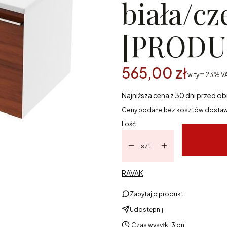
biała/cz
[PRODU
565,00 zł
w tym 23% V
w tym
23%
V
Najniższa cena z 30 dni przed ob
Ceny podane bez kosztów dostaw
Ilość
szt.
RAVAK
Zapytaj o produkt
Udostępnij
Czas wysyłki:
3 dni