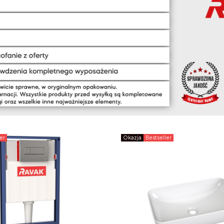
er
Okazja
Bestseller