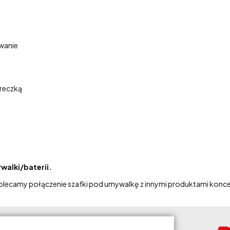
wanie
ereczką
walki/baterii.
polecamy połączenie szafki pod umywalkę z innymi produktami konce