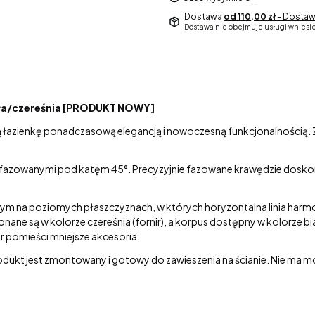
Dostawa
od 110,00 zł
- Dostaw
Dostawa nie obejmuje usługi wniesie
ała/czereśnia [PRODUKT NOWY]
ją łazienkę ponadczasową elegancją i nowoczesną funkcjonalnością
i fazowanymi pod katęm 45°. Precyzyjnie fazowane krawędzie dosko
 na poziomych płaszczyznach, w których horyzontalna linia harmoni
onane są w kolorze czereśnia (fornir), a korpus dostępny w kolorze b
 pomieści mniejsze akcesoria.
odukt jest zmontowany i gotowy do zawieszenia na ścianie. Nie ma 