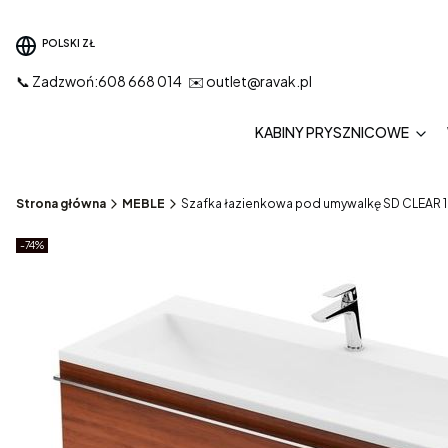
POLSKI
ZŁ
📞 Zadzwoń:608 668 014 ✉️ outlet@ravak.pl
KABINY PRYSZNICOWE
Strona główna
MEBLE
Szafka łazienkowa pod umywalkę SD CLEAR 
Etykiety produktu
zniżki
-74%