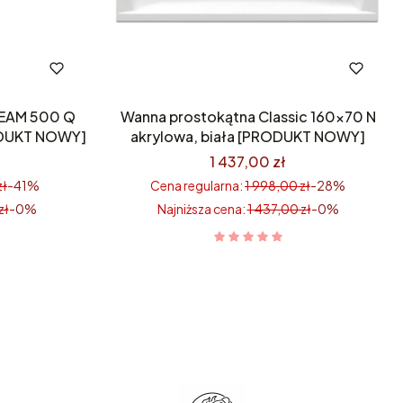
REAM 500 Q
Wanna prostokątna Classic 160×70 N
RODUKT NOWY]
akrylowa, biała [PRODUKT NOWY]
1 437,00 zł
zł
-41%
Cena regularna:
1 998,00 zł
-28%
zł
-0%
Najniższa cena:
1 437,00 zł
-0%