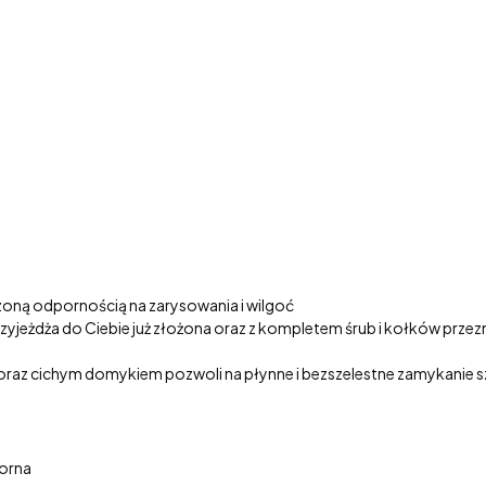
oną odpornością na zarysowania i wilgoć
rzyjeżdża do Ciebie już złożona oraz z kompletem śrub i kołków prz
az cichym domykiem pozwoli na płynne i bezszelestne zamykanie s
porna