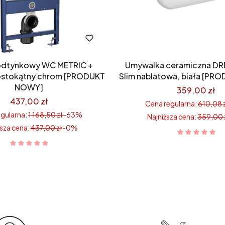
podtynkowy WC METRIC +
Umywalka ceramiczna D
rostokątny chrom [PRODUKT
Slim nablatowa, biała [P
NOWY]
359,00 zł
437,00 zł
Cena regularna:
610,08 
gularna:
1 168,50 zł
-63%
Najniższa cena:
359,00 
sza cena:
437,00 zł
-0%