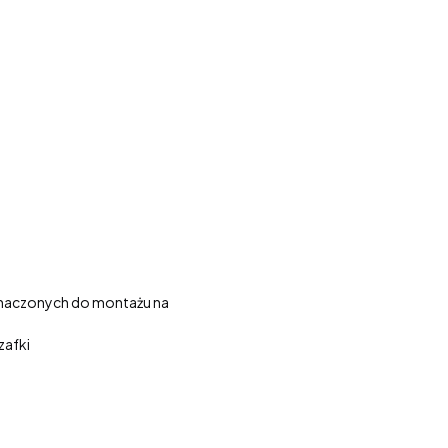
eznaczonych do montażu na
zafki