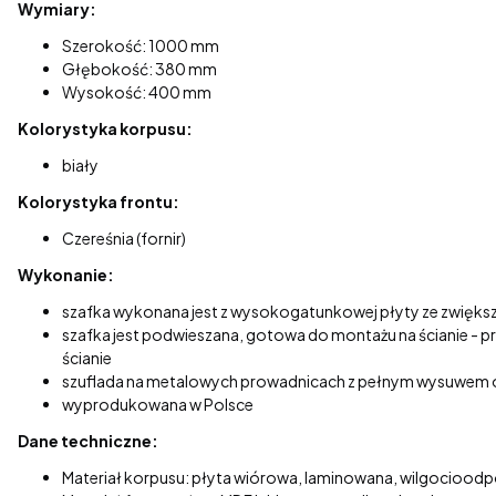
Wymiary:
Szerokość: 1000 mm
Głębokość: 380 mm
Wysokość: 400 mm
Kolorystyka korpusu:
biały
Kolorystyka frontu:
Czereśnia (fornir)
Wykonanie:
szafka wykonana jest z wysokogatunkowej płyty ze zwiększ
szafka jest podwieszana, gotowa do montażu na ścianie - p
ścianie
szuflada na metalowych prowadnicach z pełnym wysuwem or
wyprodukowana w Polsce
Dane techniczne:
Materiał korpusu: płyta wiórowa, laminowana, wilgociood