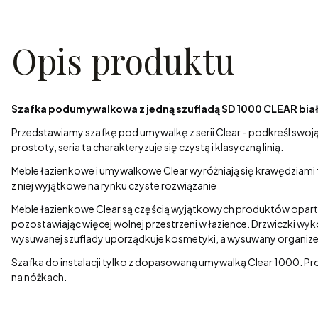
Opis produktu
Szafka podumywalkowa z jedną szufladą SD 1000 CLEAR bi
Przedstawiamy szafkę pod umywalkę z serii Clear - podkreśl swo
prostoty, seria ta charakteryzuje się czystą i klasyczną linią.
Meble łazienkowe i umywalkowe Clear wyróżniają się krawędziam
z niej wyjątkowe na rynku czyste rozwiązanie
Meble łazienkowe Clear są częścią wyjątkowych produktów opartym
pozostawiając więcej wolnej przestrzeni w łazience. Drzwiczki wyk
wysuwanej szuflady uporządkuje kosmetyki, a wysuwany organizer
Szafka do instalacji tylko z dopasowaną umywalką Clear 1000. Pr
na nóżkach.