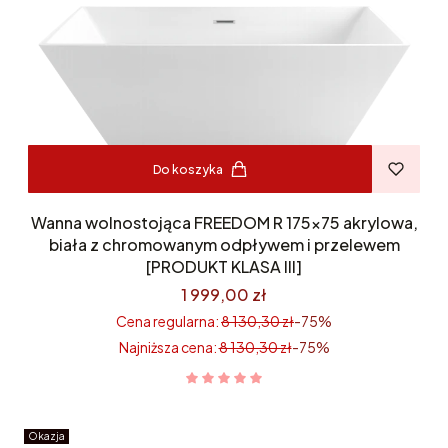
Do koszyka
Wanna wolnostojąca FREEDOM R 175x75 akrylowa,
biała z chromowanym odpływem i przelewem
[PRODUKT KLASA III]
1 999,00 zł
Cena regularna:
8 130,30 zł
-75%
Najniższa cena:
8 130,30 zł
-75%
Okazja