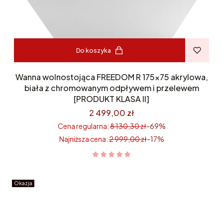
Do koszyka
Wanna wolnostojąca FREEDOM R 175x75 akrylowa,
biała z chromowanym odpływem i przelewem
[PRODUKT KLASA II]
2 499,00 zł
Cena regularna:
8 130,30 zł
-69%
Najniższa cena:
2 999,00 zł
-17%
Okazja