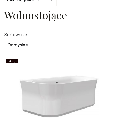
Wolnostojące
Koniec filtrów
Lista produktów
Sortowanie:
Domyślne
Okazja