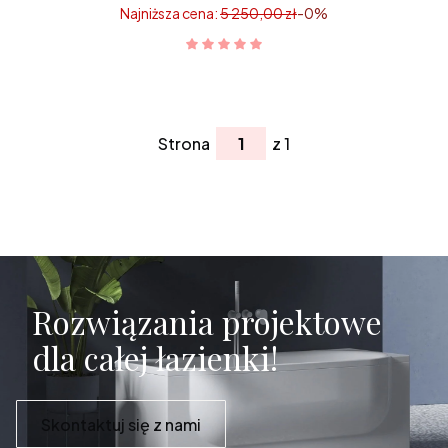
Najniższa cena:
5 250,00 zł
-0%
Strona
z 1
Rozwiązania projektowe
dla całej łazienki!
Skontaktuj się z nami