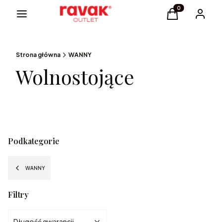
Menu
Produkty w kosz
Koszyk
Zaloguj s
Strona główna
WANNY
Wolnostojące
Podkategorie
WANNY
Filtry
Długość gwarancji