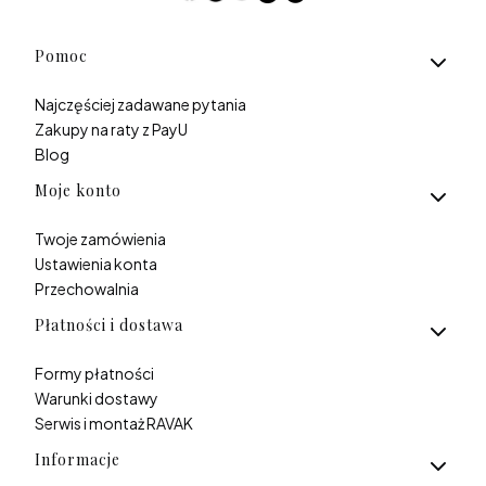
Linki w stopce
Pomoc
Najczęściej zadawane pytania
Zakupy na raty z PayU
Blog
Moje konto
Twoje zamówienia
Ustawienia konta
Przechowalnia
Płatności i dostawa
Formy płatności
Warunki dostawy
Serwis i montaż RAVAK
Informacje