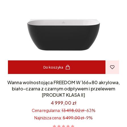
Do koszyka
Wanna wolnostojąca FREEDOM W 166x80 akrylowa,
biało-czarna z czarnym odpływem i przelewem
[PRODUKT KLASA II]
4 999,00 zł
Cena regularna:
13 498,02 zł
-63%
Najniższa cena:
5 499,00 zł
-9%