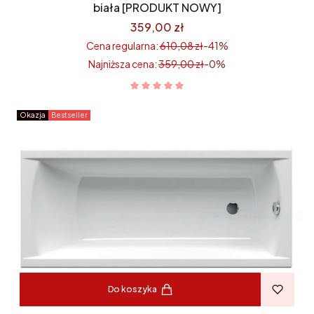
biała [PRODUKT NOWY]
359,00 zł
Cena regularna:
610,08 zł
-41%
Najniższa cena:
359,00 zł
-0%
Okazja
Bestseller
Do koszyka