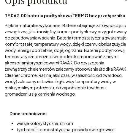
TE 062.00 bateria podtynkowa TERMO bez przełącznika
Piękne i naturalne wykonanie. Baterie obejmuje zarówno część
zewnętrzną, jak i mosiężny korpus podtynkowy przygotowany
do zabudowania w ścianie. Bateria termostatyczna gwarantuje
komfort stałej temperatury wody, dzięki czemu obniża zużycie
wody i energii potrzebnej do jej ogrzania. Baterie podtynkową
termostatyczna można swobodnie komponować z innymi
akcesoriami prysznicowymi RAVAK. Do czyszczenia
zewnętrznych elementów zalecamy stosowanie środka RAVAK
Cleaner Chrome. Raz na jakiś czas (w zależności od twardości
wody) zalecamy ustawienie głowicy temperatury wody w
maksymalnym położeniu, co zapobiegnie trwałemu
gromadzeniu się kamienia wodnego.
Dane techniczne:
wersje kolorystyczne: chrom
typ baterii: termostatyczna, posiada dwie głowice