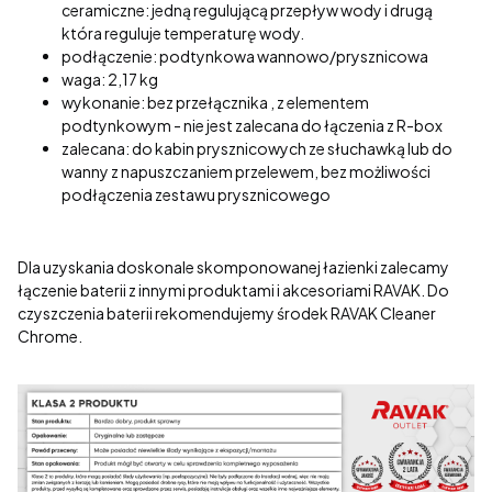
ceramiczne: jedną regulującą przepływ wody i drugą
która reguluje temperaturę wody.
podłączenie: podtynkowa wannowo/prysznicowa
waga: 2,17 kg
wykonanie: bez przełącznika , z elementem
podtynkowym - nie jest zalecana do łączenia z R-box
zalecana: do kabin prysznicowych ze słuchawką lub do
wanny z napuszczaniem przelewem, bez możliwości
podłączenia zestawu prysznicowego
Dla uzyskania doskonale skomponowanej łazienki zalecamy
łączenie baterii z innymi produktami i akcesoriami RAVAK. Do
czyszczenia baterii rekomendujemy środek RAVAK Cleaner
Chrome.