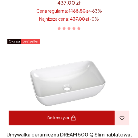
437,00 zł
Cena regularna:
1 168,50 zł
-63%
Najniższa cena:
437,00 zł
-0%
Okazja
Bestseller
Do koszyka
Umywalka ceramiczna DREAM 500 Q Slim nablatowa,