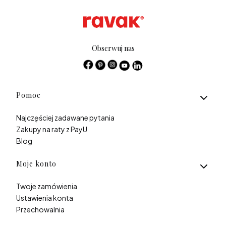
Obserwuj nas
Linki w stopce
Pomoc
Najczęściej zadawane pytania
Zakupy na raty z PayU
Blog
Moje konto
Twoje zamówienia
Ustawienia konta
Przechowalnia