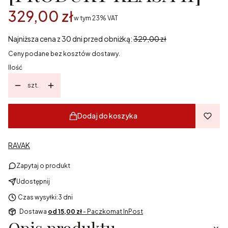
329,00 zł
w tym 23% VAT
w tym
23%
VAT
Najniższa cena z 30 dni przed obniżką:
329,00 zł
Ceny podane bez kosztów dostawy.
Ilość
szt.
Dodaj do koszyka
RAVAK
Zapytaj o produkt
Udostępnij
Czas wysyłki:
3 dni
Dostawa
od 15,00 zł
- Paczkomat InPost
Opis produktu