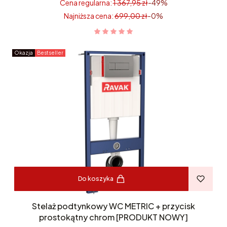
Cena regularna:
1 367,95 zł
-49%
Najniższa cena:
699,00 zł
-0%
Okazja
Bestseller
Do koszyka
Stelaż podtynkowy WC METRIC + przycisk
prostokątny chrom [PRODUKT NOWY]