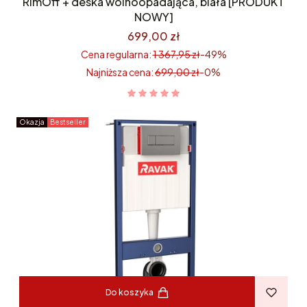
RimOff + deska wolnoopadająca, biała [PRODUKT
NOWY]
699,00 zł
Cena regularna:
1 367,95 zł
-49%
Najniższa cena:
699,00 zł
-0%
Okazja
Bestseller
Do koszyka