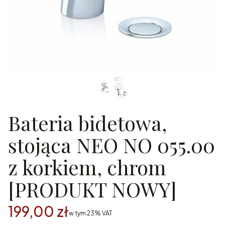
Bateria bidetowa,
stojąca NEO NO 055.00
z korkiem, chrom
[PRODUKT NOWY]
199,00 zł
w tym 23% VAT
w tym
23%
VAT