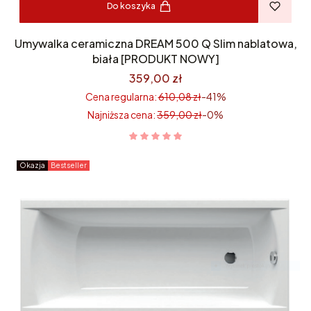
Do koszyka
Umywalka ceramiczna DREAM 500 Q Slim nablatowa,
biała [PRODUKT NOWY]
359,00 zł
Cena regularna:
610,08 zł
-41%
Najniższa cena:
359,00 zł
-0%
Okazja
Bestseller