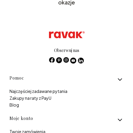
okazje
Obserwuj nas
Linki w stopce
Pomoc
Najczęściej zadawane pytania
Zakupy na raty z PayU
Blog
Moje konto
Twoje zamówienia