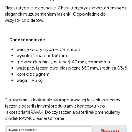
Majestatyczne i eleganckie. Charakterystyczne kształtem będą
eleganckim uzupełnieniem łazienki. Odpowiednie do
wszystkich bidetów.
Dane techniczne:
wersje kolorystyczne: CR: chrom
wysokość baterii: 136 mm
głowica (średnica, materiał): 40 mm, ceramiczna
węże przyłączeniowe: elastyczne 350 mm, średnica G3/8
korek: z cięgnem
waga: 1,93 kg
Dla uzyskania doskonale skomponowanej łazienki zalecamy
łączenie baterii z innymi produktami z konceptu Neo
i akcesoriami RAVAK. Do czyszczenia baterii rekomendujemy
środek RAVAK Cleaner Chrome.