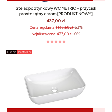
Stelaż podtynkowy WC METRIC + przycisk
prostokątny chrom [PRODUKT NOWY]
437,00 zł
Cena regularna:
1 168,50 zł
-63%
Najniższa cena:
437,00 zł
-0%
Okazja
Bestseller