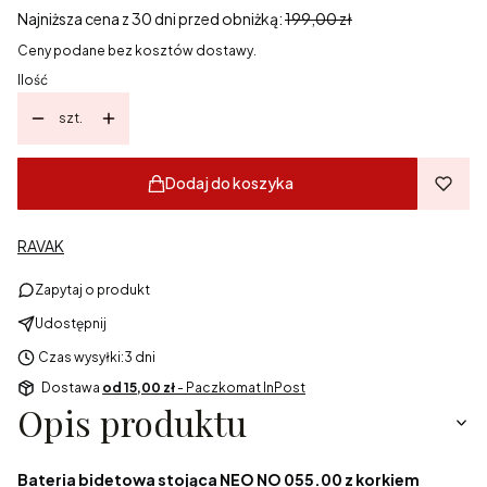
Najniższa cena z 30 dni przed obniżką:
199,00 zł
Ceny podane bez kosztów dostawy.
Ilość
szt.
Dodaj do koszyka
RAVAK
Zapytaj o produkt
Udostępnij
Czas wysyłki:
3 dni
Dostawa
od 15,00 zł
- Paczkomat InPost
Opis produktu
Bateria bidetowa stojąca NEO NO 055.00 z korkiem