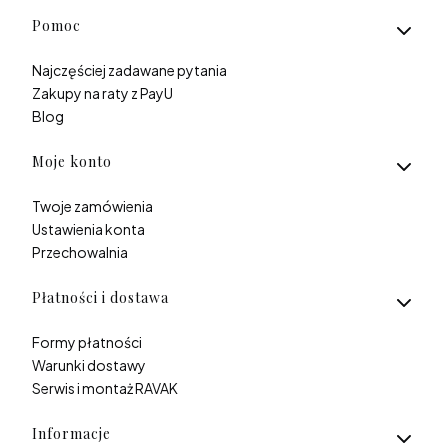
Linki w stopce
Pomoc
Najczęściej zadawane pytania
Zakupy na raty z PayU
Blog
Moje konto
Twoje zamówienia
Ustawienia konta
Przechowalnia
Płatności i dostawa
Formy płatności
Warunki dostawy
Serwis i montaż RAVAK
Informacje