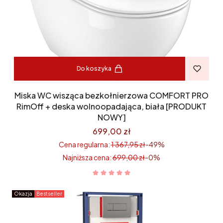
Do koszyka
Miska WC wisząca bezkołnierzowa COMFORT PRO
RimOff + deska wolnoopadająca, biała [PRODUKT
NOWY]
699,00 zł
Cena regularna:
1 367,95 zł
-49%
Najniższa cena:
699,00 zł
-0%
Okazja
Bestseller