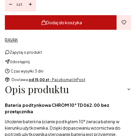
szt.
Dodaj do koszyka
RAVAK
Zapytaj o produkt
Udostępnij
Czas wysyłki:
3 dni
Dostawa
od 15,00 zł
- Paczkomat InPost
Opis produktu
Bateria podtynkowa CHROM 10° TD 062.00 bez
przełącznika
Ułożenie baterii na ścianie pod kątem 10° zwraca baterię w
kierunku użytkownika. Dzięki dopasowaniu wzornictwa do
potrzeb użytkownika sterowanie baterią jest przyjemnie,