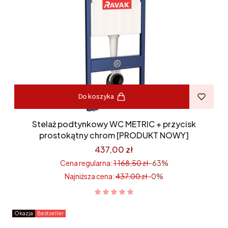
Do koszyka
Stelaż podtynkowy WC METRIC + przycisk
prostokątny chrom [PRODUKT NOWY]
437,00 zł
Cena regularna:
1 168,50 zł
-63%
Najniższa cena:
437,00 zł
-0%
Okazja
Bestseller