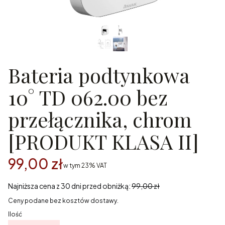
Bateria podtynkowa
10° TD 062.00 bez
przełącznika, chrom
[PRODUKT KLASA II]
99,00 zł
w tym 23% VAT
w tym
23%
VAT
Najniższa cena z 30 dni przed obniżką:
99,00 zł
Ceny podane bez kosztów dostawy.
Ilość