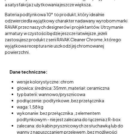
a satysfakcja z użytkowania jeszcze większa.
Bateria podtynkowa 10° to produkt, który idealnie
odzwierciedla wyjątkowy charakter nadawany wyrobom marki
RAVAK przez naszych designerów i projektantów. Utrzymanie
armatury w czystości będzie jeszcze łatwiejsze, jeżeli
zastosujesz produkt z serii RAVAK Cleaner Chrome, którego
wyjątkowa receptura nie uszkodzi jej chromowanej
powierzchni.
Dane techniczne:
wersje kolorystyczne: chrom
głowica: średnica: 35mm, materiał: ceramiczna
typ baterii: wannowo/prysznicowa
podłączenie: podtynkowe, bez przełącznika
waga: 1,58 kg
wykonanie: bez przełącznika , z elementem
podtynkowym - nie jest zalecana do łączenia z R-box
zalecana: do kabin prysznicowych ze słuchawką lub do
wanny z napuszczaniem przelewem, bez możliwości