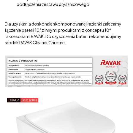
podłączenia zestawu prysznicowego
Dla uzyskania doskonale skomponowanej łazienki zalecamy
łączenie baterii 10° z innymi produktami z konceptu 10°
i akcesoriami RAVAK. Do czyszczenia baterii rekomendujemy
środek RAVAK Cleaner Chrome.
Okazja
Bestseller