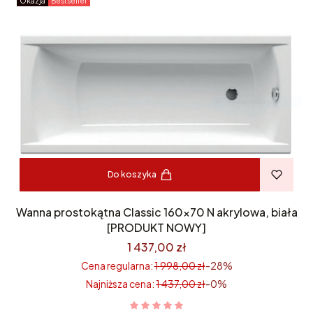
Okazja
Bestseller
Do koszyka
Wanna prostokątna Classic 160×70 N akrylowa, biała
[PRODUKT NOWY]
1 437,00 zł
Cena regularna:
1 998,00 zł
-28%
Najniższa cena:
1 437,00 zł
-0%