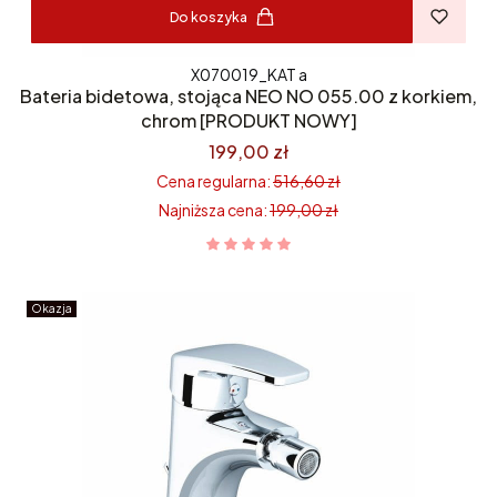
Do koszyka
X070019_KAT a
Bateria bidetowa, stojąca NEO NO 055.00 z korkiem,
chrom [PRODUKT NOWY]
199,00 zł
Cena regularna:
516,60 zł
Najniższa cena:
199,00 zł
Okazja