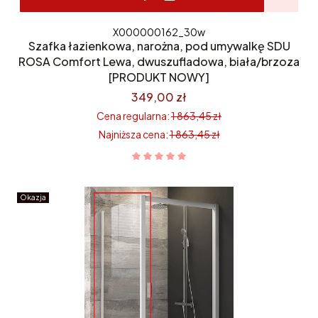
X000000162_30w
Szafka łazienkowa, narożna, pod umywalkę SDU
ROSA Comfort Lewa, dwuszufladowa, biała/brzoza
[PRODUKT NOWY]
349,00 zł
Cena regularna:
1 863,45 zł
Najniższa cena:
1 863,45 zł
Okazja