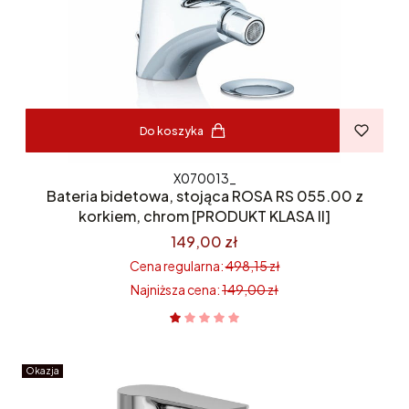
Do koszyka
X070013_
Bateria bidetowa, stojąca ROSA RS 055.00 z
korkiem, chrom [PRODUKT KLASA II]
149,00 zł
Cena regularna:
498,15 zł
Najniższa cena:
149,00 zł
Okazja