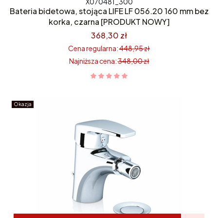
X070481_300
Bateria bidetowa, stojąca LIFE LF 056.20 160 mm bez
korka, czarna [PRODUKT NOWY]
368,30 zł
Cena regularna:
448,95 zł
Najniższa cena:
348,00 zł
Okazja