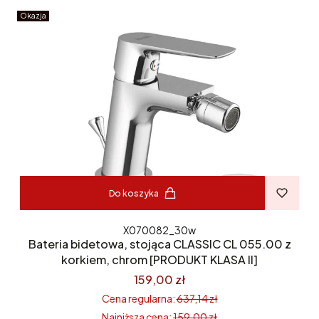
Okazja
Do koszyka
X070082_30w
Bateria bidetowa, stojąca CLASSIC CL 055.00 z
korkiem, chrom [PRODUKT KLASA II]
159,00 zł
Cena regularna:
637,14 zł
Najniższa cena:
159,00 zł