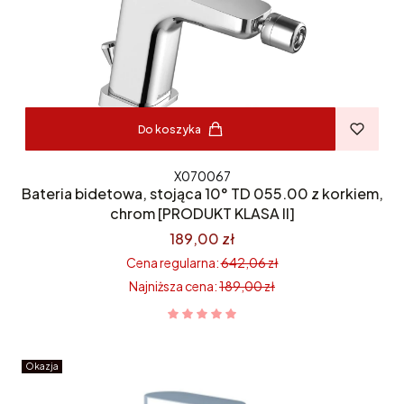
Do koszyka
X070067
Bateria bidetowa, stojąca 10° TD 055.00 z korkiem,
chrom [PRODUKT KLASA II]
189,00 zł
Cena regularna:
642,06 zł
Najniższa cena:
189,00 zł
Okazja