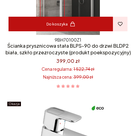
Do koszyka
9BH70100Z1
Ścianka prysznicowa stała BLPS-90 do drzwi BLDP2
biała, szkło przezroczyste (produkt poekspozycyjny)
399,00 zł
Cena regularna:
1 522,74 zł
Najniższa cena:
399,00 zł
Okazja