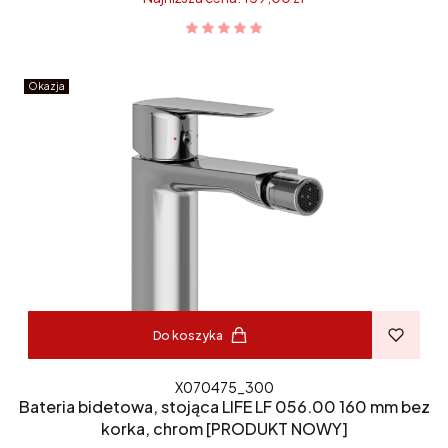
Okazja
Do koszyka
X070475_300
Bateria bidetowa, stojąca LIFE LF 056.00 160 mm bez
korka, chrom [PRODUKT NOWY]