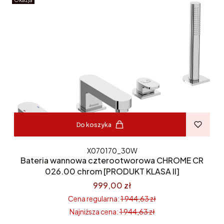
Okazja
Do koszyka
X070170_30W
Bateria wannowa czterootworowa CHROME CR
026.00 chrom [PRODUKT KLASA II]
999,00 zł
Cena regularna:
1 944,63 zł
Najniższa cena:
1 944,63 zł