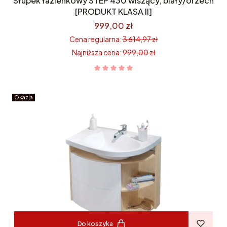
Słupek łazienkowy STEP 430 wiszący, biały/orzech
[PRODUKT KLASA II]
999,00 zł
Cena regularna:
3 614,97 zł
Najniższa cena:
999,00 zł
Okazja
Do koszyka