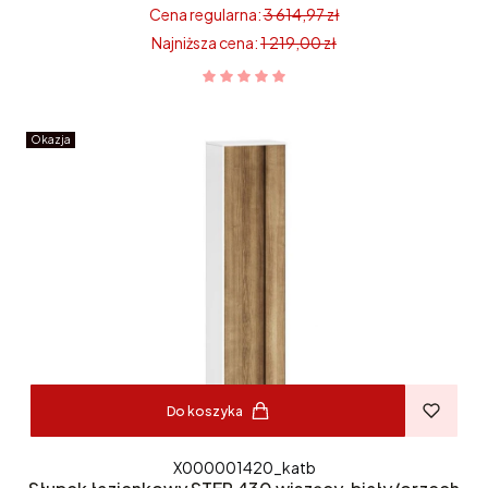
Cena regularna:
3 614,97 zł
Najniższa cena:
1 219,00 zł
Okazja
Do koszyka
X000001420_katb