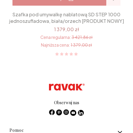
Szafka pod umywalkę nablatową SD STEP 1000
jednoszufladowa, biała/orzech [PRODUKT NOWY]
1 379,00 zł
Cena regularna:
3 421,86 zł
Najniższa cena:
1 379,00 zł
Obserwuj nas
Linki w stopce
Pomoc